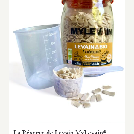
La Réserve de Levain MyLevain® –