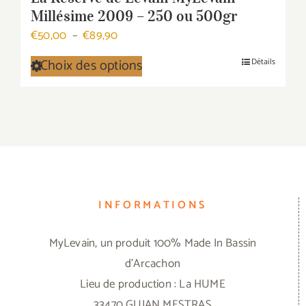
Millésime 2009 – 250 ou 500gr
Plage
€
50,00
–
€
89,90
de
Choix des options
Détails
Ce
prix :
produit
€50,00
a
à
plusieurs
€89,90
variations.
Les
options
INFORMATIONS
peuvent
être
MyLevain, un produit 100% Made In Bassin
choisies
d'Arcachon
sur
Lieu de production : La HUME
la
33470 GUJAN MESTRAS