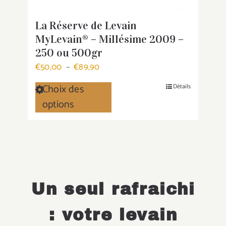
La Réserve de Levain
MyLevain® – Millésime 2009 –
250 ou 500gr
Plage
€
50,00
–
€
89,90
de
Choix des
Détails
Ce
prix :
options
produit
€50,00
a
à
plusieurs
€89,90
variations.
Les
options
Un seul rafraichi
peuvent
être
: votre levain
choisies