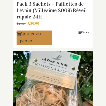
Pack 3 Sachets – Paillettes de
Levain (Millésime 2009) Réveil
rapide 24H
Le
Le
€
39,99
€
44,97
prix
prix
Ajouter au
Détails
initial
actuel
panier
était :
est :
€44,97.
€39,99.