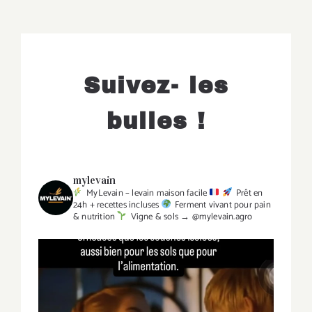
Suivez- les
bulles !
mylevain
MyLevain – levain maison facile
Prêt en
24h + recettes incluses
Ferment vivant pour pain
& nutrition
Vigne & sols → @mylevain.agro