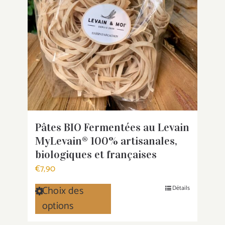
Pâtes BIO Fermentées au Levain
MyLevain® 100% artisanales,
biologiques et françaises
€
7,90
Choix des
Détails
Ce
options
produit
a