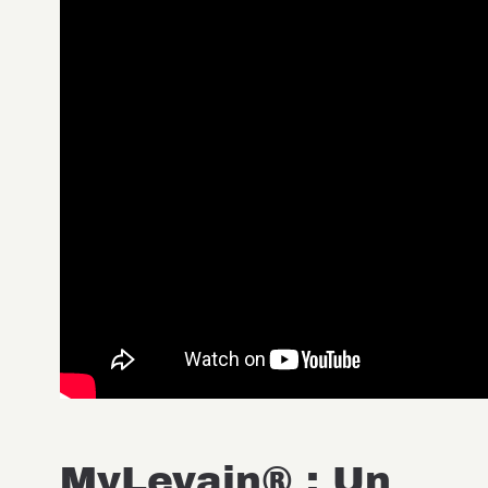
MyLevain® : Un