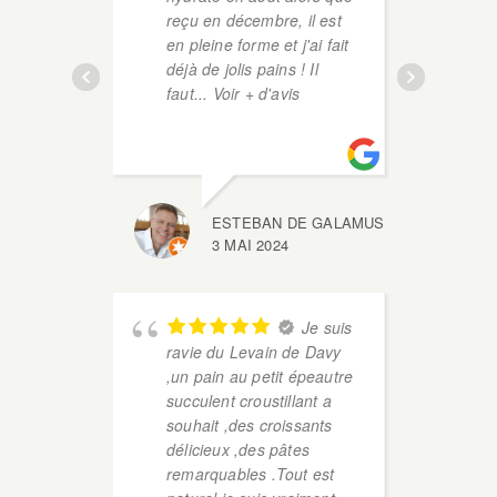
reçu en décembre, il est
av
en pleine forme et j'ai fait
ter
déjà de jolis pains ! Il
faut
... Voir + d'avis
ESTEBAN DE GALAMUS
3 MAI 2024
Bon
l'h
Je suis
avi
ravie du Levain de Davy
je 
,un pain au petit épeautre
vie
succulent croustillant a
pât
souhait ,des croissants
Voi
délicieux ,des pâtes
remarquables .Tout est