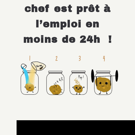
chef est prêt à
sur
la
l’emploi
en
page
du
moins de 24h
!
produit