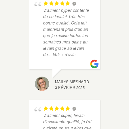
Vraiment hyper contente
so
de ce levain! Très très
co
bonne qualité. Cela fait
er
maintenant plus d'un an
dan
que je réalise toutes les
au 
semaines mes pains au
levain grâce au levain
de
... Voir + d'avis
MAILYS MESNARD
3 FÉVRIER 2025
vie
ave
dir
Vraiment super, levain
an
d'excellente qualité, je l'ai
av
hydraté en aout alors que
bou