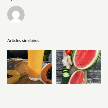
Articles similaires
Canicule :
Les boissons
microbiote,
fermentées de
hydratation et
l’été : se rafraîchir
alimentation
tout en
fermentée pour
nourrissant son
mieux supporter
microbiote
la chaleur