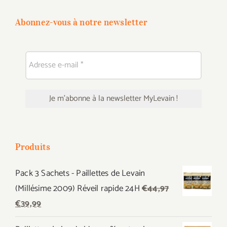
Abonnez-vous à notre newsletter
Produits
Pack 3 Sachets - Paillettes de Levain
(Millésime 2009) Réveil rapide 24H
€
44,97
Le
Le
€
39,99
prix
prix