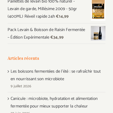
Paillettes de levain bio 100% naturel -
initial
actuel
Levain de garde, Millésime 2009 - 50gr
était :
est :
(400ML) Réveil rapide 24h
€
14,99
€44,97.
€39,99.
Pack Levain & Boisson de Raisin Fermentée
– Édition Expérimentale
€
34,99
Articles récents
Les boissons fermentées de l’été : se rafraîchir tout
en nourrissant son microbiote
9 juillet 2026
Canicule : microbiote, hydratation et alimentation
fermentée pour mieux supporter la chaleur