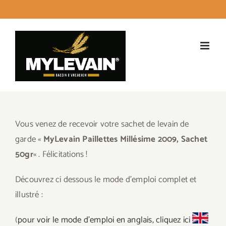
Passer
facebook
instagram
twitter
LinkedI
Emai
au
contenu
Vous venez de recevoir votre sachet de levain de
garde «
MyLevain Paillettes Millésime 2009, Sachet
50gr
« . Félicitations !
Découvrez ci dessous le mode d’emploi complet et
illustré :
(
pour voir le mode d’emploi en anglais, cliquez ici