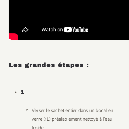
Les grandes étapes :
1
Verser le sachet entier dans un bocal en
verre (1L) préalablement nettoyé à l’eau
froide