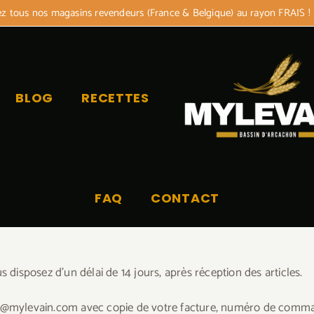
 tous nos magasins revendeurs (France & Belgique) au rayon FRAIS !
BLOG
RECETTES
FAQ
CONTACT
isposez d’un délai de 14 jours, après réception des articles.
act@mylevain.com avec copie de votre facture, numéro de comma