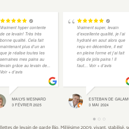
Réveil
rapide
24h
Vraiment hyper contente
Vraiment super, levain
de ce levain! Très très
d'excellente qualité, je l'ai
bonne qualité. Cela fait
hydraté en aout alors que
maintenant plus d'un an
reçu en décembre, il est
que je réalise toutes les
en pleine forme et j'ai fait
semaines mes pains au
déjà de jolis pains ! Il
levain grâce au levain de
...
faut
... Voir + d'avis
Voir + d'avis
MAILYS MESNARD
ESTEBAN DE GALAM
3 FÉVRIER 2025
3 MAI 2024
llettes de levain de garde Bio, Millésime 2009, vivant, stabilisé,