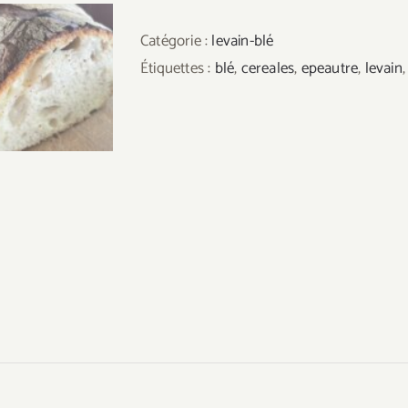
Paillettes
Catégorie :
levain-blé
de
Étiquettes :
blé
,
cereales
,
epeautre
,
levain
levain
bio
100%
naturel
-
Levain
de
garde,
Millésime
2009
-
50gr
(400ML)