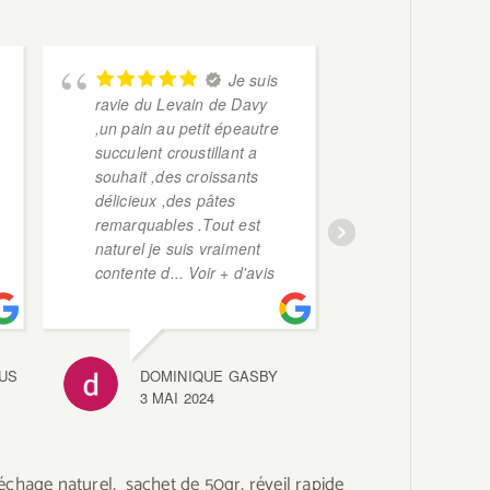
Je suis
ravie du Levain de Davy
sommes rav
,un pain au petit épeautre
commande de
succulent croustillant a
ergonomique
souhait ,des croissants
dans les te
délicieux ,des pâtes
au top!
remarquables .Tout est
naturel je suis vraiment
contente d
... Voir + d'avis
SAND
3 MAI
US
DOMINIQUE GASBY
3 MAI 2024
 séchage naturel, sachet de 50gr, réveil rapide