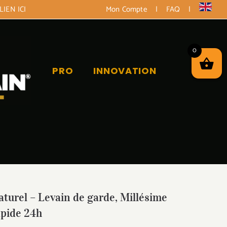
LIEN ICI
Mon Compte
|
FAQ
|
0
PRO
INNOVATION
aturel – Levain de garde, Millésime
apide 24h