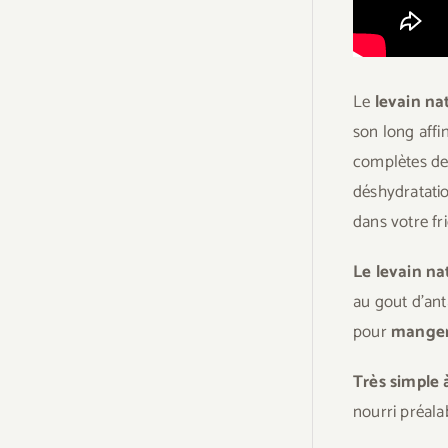
Le
levain n
son long affi
complètes des
déshydratatio
dans votre fr
Le levain n
au gout d’ant
pour
manger
Très simple à
nourri préala