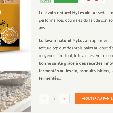
Le
levain naturel MyLevain
possède une
performances optimales du fait de son son
ans.
Le levain naturel MyLevain
apportera un
texture typique des vrais pains au gout d’
moyenne). Surtout, le levain est votre 
bonne santé grâce à des recettes innova
fermentés au levain, produits laitiers,
fermentés..
AJOUTER AU PANI
quantité
de