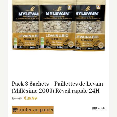
Pack 3 Sachets – Paillettes de Levain
(Millésime 2009) Réveil rapide 24H
Le
Le
€
39,99
€
44,97
prix
prix
Ajouter au panier
Détails
initial
actuel