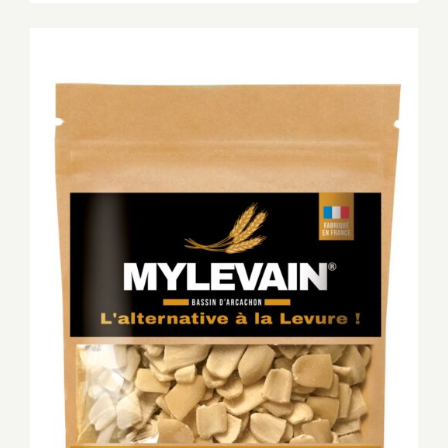
était :
est :
€44,97.
€39,99.