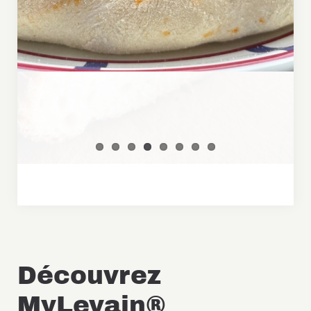
Découvrez
MyLevain®