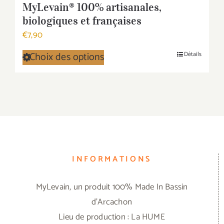
MyLevain® 100% artisanales,
biologiques et françaises
€
7,90
Choix des options
Détails
Ce
produit
a
plusieurs
variations.
Les
options
INFORMATIONS
peuvent
être
MyLevain, un produit 100% Made In Bassin
choisies
d'Arcachon
sur
Lieu de production : La HUME
la