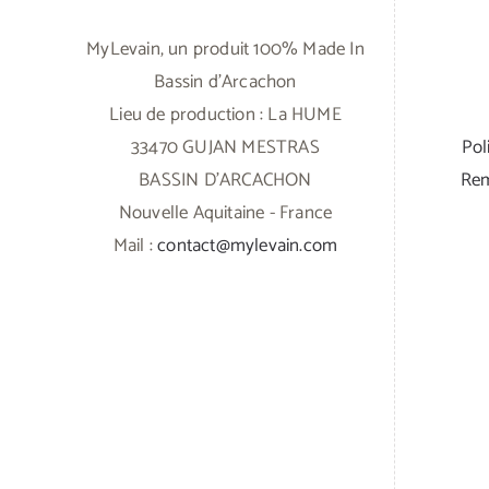
être
MyLevain, un produit 100% Made In
choisies
Bassin d'Arcachon
sur
Lieu de production : La HUME
la
33470 GUJAN MESTRAS
Pol
page
BASSIN D'ARCACHON
Rem
du
Nouvelle Aquitaine - France
produit
Mail :
contact@mylevain.com