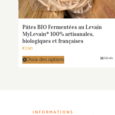
Pâtes BIO Fermentées au Levain
MyLevain® 100% artisanales,
biologiques et françaises
€
7,90
Choix des options
Détails
Ce
produit
a
plusieurs
variations.
Les
options
INFORMATIONS
peuvent