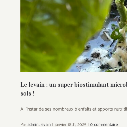
Le levain : un super biostimulant microbi
Le levain : un super biostimulant microb
sols !
A l'instar de ses nombreux bienfaits et apports nutriti
Par
admin_levain
|
janvier 18th, 2025
|
0 commentaire