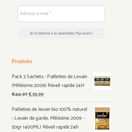
Produits
Pack 3 Sachets - Paillettes de Levain
(Millésime 2009) Réveil rapide 24H
Le
Le
€
44,97
€
39,99
prix
prix
Paillettes de levain bio 100% naturel
initial
actuel
- Levain de garde, Millésime 2009 -
était :
est :
50gr (400ML) Réveil rapide 24h
€44,97.
€39,99.