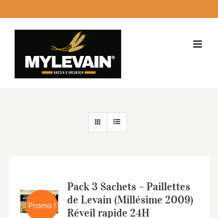
Passer
facebook
instagram
twitter
LinkedI
Emai
au
contenu
Pack 3 Sachets – Paillettes
de Levain (Millésime 2009)
Promo !
Réveil rapide 24H