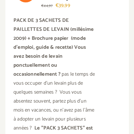
Le
Le
€
39,99
€
44,97
prix
prix
PACK DE 3 SACHETS DE
initial
actuel
PAILLETTES DE LEVAIN (millésime
était :
est :
2009) + Brochure papier (mode
€44,97.
€39,99.
d'emploi, guide & recette)
Vous
avez besoin de levain
ponctuellement ou
occasionnellement ?
pas le temps de
vous occuper d'un levain plus de
quelques semaines ? Vous vous
absentez souvent, partez plus d'un
mois en vacances, ou n'avez pas l'âme
à adopter un levain pour plusieurs
années ?
Le "PACK 3 SACHETS" est