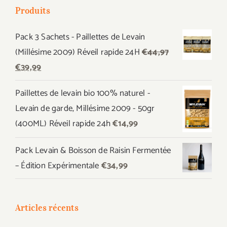
Produits
Pack 3 Sachets - Paillettes de Levain
(Millésime 2009) Réveil rapide 24H
€
44,97
Le
Le
€
39,99
prix
prix
Paillettes de levain bio 100% naturel -
initial
actuel
Levain de garde, Millésime 2009 - 50gr
était :
est :
(400ML) Réveil rapide 24h
€
14,99
€44,97.
€39,99.
Pack Levain & Boisson de Raisin Fermentée
– Édition Expérimentale
€
34,99
Articles récents