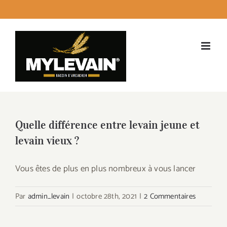
Passer
facebook
instagram
twitter
LinkedI
Emai
au
contenu
Quelle différence entre levain jeune et
levain vieux ?
Vous êtes de plus en plus nombreux à vous lancer
Par
admin_levain
|
octobre 28th, 2021
|
2 Commentaires