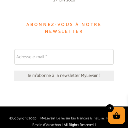
27 juin 2026
ABONNEZ-VOUS À NOTRE
NEWSLETTER
0
©Copyright
2026 | MyLevain
Le levain bio français & naturel, Made in
Bassin d'Arcachon
| All Rights Reserved |