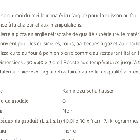
it selon moi du meilleur matériau (argile) pour la cuisson au four
nce à la chaleur et aux manipulations.
ierre à pizza en argile réfractaire de qualité supérieure, le maté
onvient pour les cuisinières, fours, barbecues à gaz et au charbo
izza cuite au four à pain en pierre comme au restaurant italien 
imensions : 30 x 40 x 3 cm | Résiste aux températures jusqu'à 1
atériau : pierre en argile réfractaire naturelle, de qualité aliment
‎Kaminbau Schulhauser
e
‎01
o de modèle
‎Noir
ur
‎40,01 x 30 x 3 cm; 7,1 kilogrammes
ions du produit (L x l x h)
‎Pierre
iau