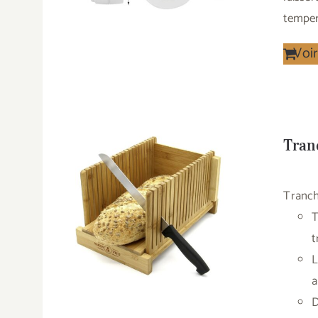
tempera
Voir
Tran
Tranch
T
t
L
a
D