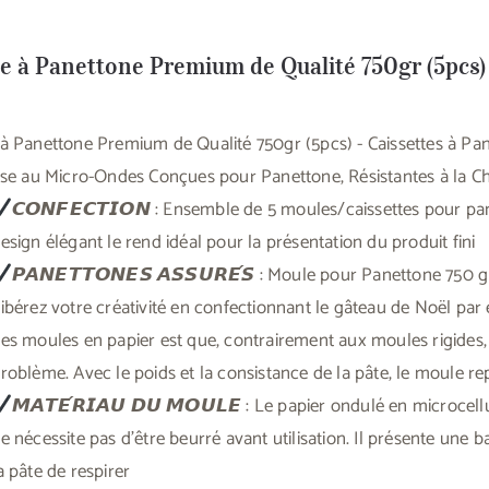
e à Panettone Premium de Qualité 750gr (5pcs)
à Panettone Premium de Qualité 750gr (5pcs) - Caissettes à Pa
ose au Micro-Ondes Conçues pour Panettone, Résistantes à la C
𝘾𝙊𝙉𝙁𝙀𝘾𝙏𝙄𝙊𝙉 : Ensemble de 5 moules/caissettes pour p
esign élégant le rend idéal pour la présentation du produit fini
𝙋𝘼𝙉𝙀𝙏𝙏𝙊𝙉𝙀𝙎 𝘼𝙎𝙎𝙐𝙍𝙀́𝙎 : Moule pour Panettone 750 
ibérez votre créativité en confectionnant le gâteau de Noël par
es moules en papier est que, contrairement aux moules rigides,
roblème. Avec le poids et la consistance de la pâte, le moule rep
𝙈𝘼𝙏𝙀́𝙍𝙄𝘼𝙐 𝘿𝙐 𝙈𝙊𝙐𝙇𝙀 : Le papier ondulé en microcel
e nécessite pas d'être beurré avant utilisation. Il présente une
a pâte de respirer