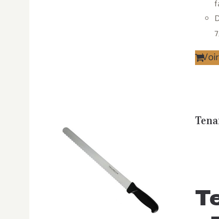
f
D
7
Voir
Tenar
T