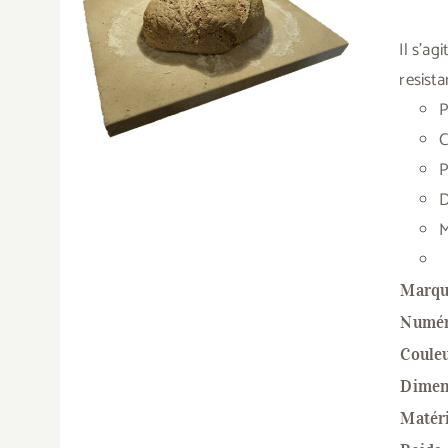
Il s'ag
resista
P
C
P
D
M
Marqu
Numér
Coule
Dimens
Matér