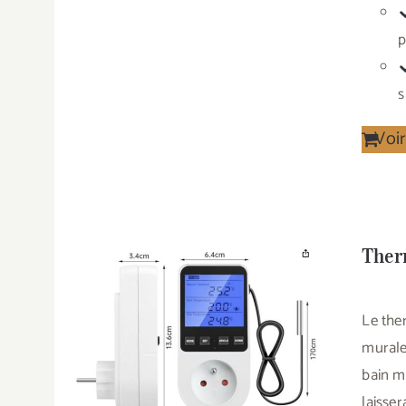
p
s
Voir
Ther
Le the
murale
bain m
laisse