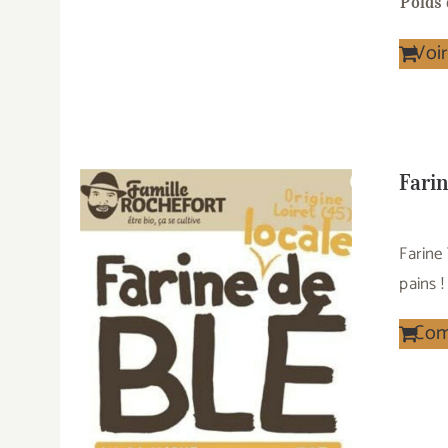
Poids 
Voir
Fari
Farine
pains !
Co