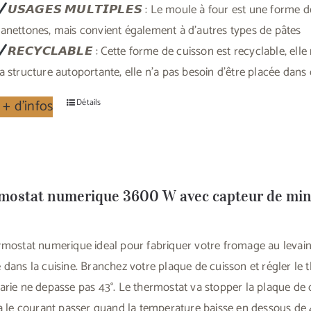
𝙐𝙎𝘼𝙂𝙀𝙎 𝙈𝙐𝙇𝙏𝙄𝙋𝙇𝙀𝙎 : Le moule à four est une form
anettones, mais convient également à d'autres types de pâtes
𝙍𝙀𝘾𝙔𝘾𝙇𝘼𝘽𝙇𝙀 : Cette forme de cuisson est recyclable, elle
a structure autoportante, elle n'a pas besoin d'être placée dans
 + d'infos
Détails
mostat numerique 3600 W avec capteur de minu
rmostat numerique ideal pour fabriquer votre fromage au levain
 dans la cuisine. Branchez votre plaque de cuisson et régler le
arie ne depasse pas 43°. Le thermostat va stopper la plaque de 
ra le courant passer quand la temperature baisse en dessous de 4