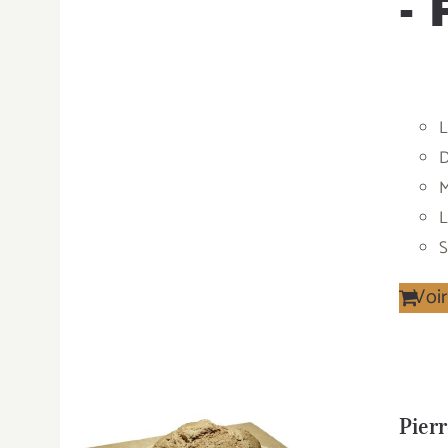
- 
L
D
M
L
S
Voir
Pierr