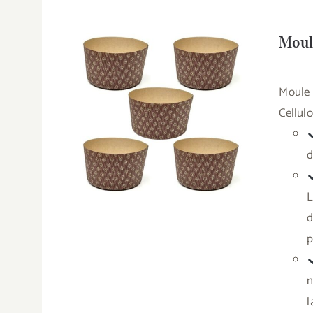
Moul
Moule 
Cellul
d
L
d
p
n
l