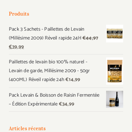
Produits
Pack 3 Sachets - Paillettes de Levain
(Millésime 2009) Réveil rapide 24H
€
44,97
Le
Le
€
39,99
prix
prix
Paillettes de levain bio 100% naturel -
initial
actuel
Levain de garde, Millésime 2009 - 50gr
était :
est :
(400ML) Réveil rapide 24h
€
14,99
€44,97.
€39,99.
Pack Levain & Boisson de Raisin Fermentée
– Édition Expérimentale
€
34,99
Articles récents