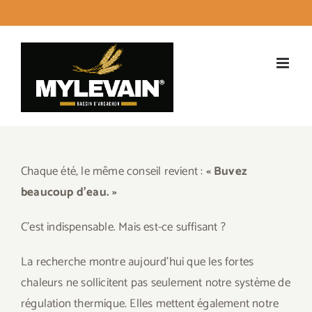
Passer
facebook
instagram
twitter
LinkedI
Emai
au
contenu
Chaque été, le même conseil revient :
« Buvez
beaucoup d’eau. »
C’est indispensable. Mais est-ce suffisant ?
La recherche montre aujourd’hui que les fortes
chaleurs ne sollicitent pas seulement notre système de
régulation thermique. Elles mettent également notre