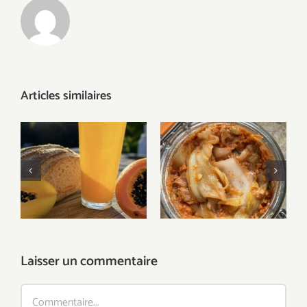
Articles similaires
Les boissons
Un jour = Un
fermentées de
aliment fermenté
l’été : se rafraîchir
: soutenir le
tout en
microbiote |
nourrissant son
chelation des
microbiote
metaux lourds
Laisser un commentaire
Commentaire