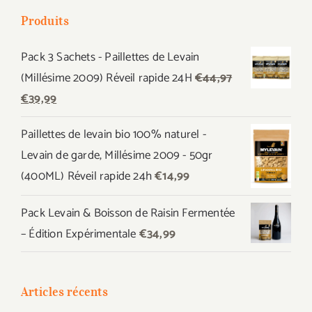
Produits
Pack 3 Sachets - Paillettes de Levain
(Millésime 2009) Réveil rapide 24H
€
44,97
Le
Le
€
39,99
prix
prix
Paillettes de levain bio 100% naturel -
initial
actuel
Levain de garde, Millésime 2009 - 50gr
était :
est :
(400ML) Réveil rapide 24h
€
14,99
€44,97.
€39,99.
Pack Levain & Boisson de Raisin Fermentée
– Édition Expérimentale
€
34,99
Articles récents