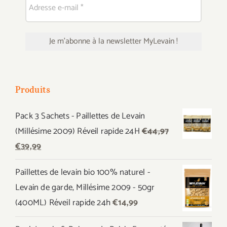
Produits
Pack 3 Sachets - Paillettes de Levain
(Millésime 2009) Réveil rapide 24H
€
44,97
Le
Le
€
39,99
prix
prix
Paillettes de levain bio 100% naturel -
initial
actuel
Levain de garde, Millésime 2009 - 50gr
était :
est :
(400ML) Réveil rapide 24h
€
14,99
€44,97.
€39,99.