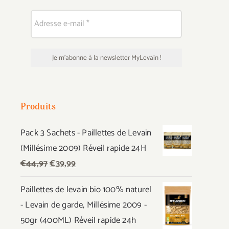
Produits
Pack 3 Sachets - Paillettes de Levain
(Millésime 2009) Réveil rapide 24H
Le
Le
€
44,97
€
39,99
prix
prix
Paillettes de levain bio 100% naturel
initial
actuel
- Levain de garde, Millésime 2009 -
était :
est :
50gr (400ML) Réveil rapide 24h
€44,97.
€39,99.