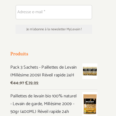
Produits
Pack 3 Sachets - Paillettes de Levain
(Millésime 2009) Réveil rapide 24H
Le
Le
€
44,97
€
39,99
prix
prix
Paillettes de levain bio 100% naturel
initial
actuel
- Levain de garde, Millésime 2009 -
était :
est :
50gr (400ML) Réveil rapide 24h
€44,97.
€39,99.