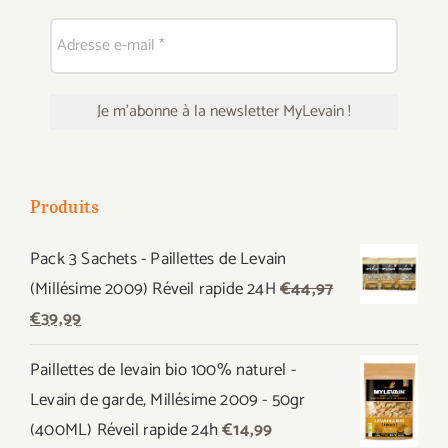
Produits
Pack 3 Sachets - Paillettes de Levain
(Millésime 2009) Réveil rapide 24H
€
44,97
Le
Le
€
39,99
prix
prix
Paillettes de levain bio 100% naturel -
initial
actuel
Levain de garde, Millésime 2009 - 50gr
était :
est :
(400ML) Réveil rapide 24h
€
14,99
€44,97.
€39,99.