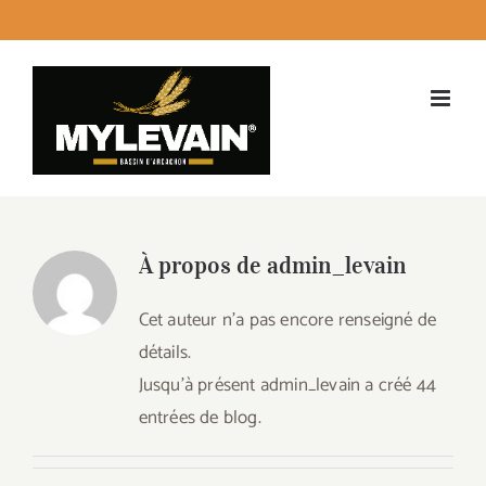
Passer
facebook
instagram
twitter
LinkedI
Emai
au
contenu
À propos de
admin_levain
Cet auteur n'a pas encore renseigné de
détails.
Jusqu'à présent admin_levain a créé 44
entrées de blog.