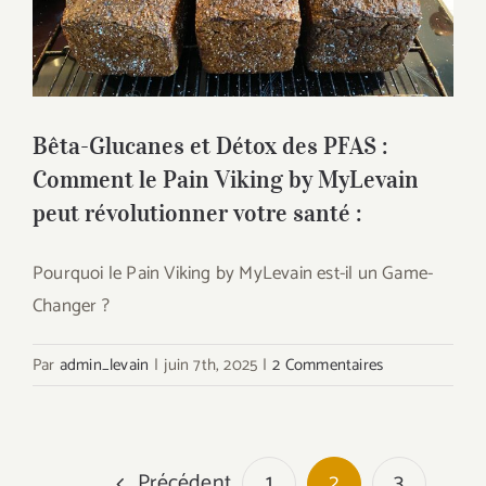
Bêta-Glucanes et Détox des PFAS :
Comment le Pain Viking by MyLevain
peut révolutionner votre santé :
Bêta-Glucanes et Détox des PFAS :
Comment le Pain Viking by MyLevain
peut révolutionner votre santé :
Pourquoi le Pain Viking by MyLevain est-il un Game-
Changer ?
Par
admin_levain
|
juin 7th, 2025
|
2 Commentaires
Précédent
1
2
3