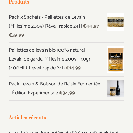
Produits
Pack 3 Sachets - Paillettes de Levain
(Millésime 2009) Réveil rapide 24H
€
44,97
Le
Le
€
39,99
prix
prix
Paillettes de levain bio 100% naturel -
initial
actuel
Levain de garde, Millésime 2009 - 50gr
était :
est :
(400ML) Réveil rapide 24h
€
14,99
€44,97.
€39,99.
Pack Levain & Boisson de Raisin Fermentée
– Édition Expérimentale
€
34,99
Articles récents
Les boissons fermentées de l’été : se rafraîchir tout