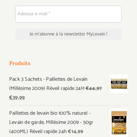
Produits
Pack 3 Sachets - Paillettes de Levain
(Millésime 2009) Réveil rapide 24H
€
44,97
Le
Le
€
39,99
prix
prix
Paillettes de levain bio 100% naturel -
initial
actuel
Levain de garde, Millésime 2009 - 50gr
était :
est :
(400ML) Réveil rapide 24h
€
14,99
€44,97.
€39,99.