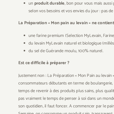
un
produit durable
, bon pour vous mais aussi p
selon vos besoins et vos envies du jour : pas de
La Préparation « Mon pain au levain » ne contient
une farine premium (Selection MyLevain, Farine
du levain MyLevain naturel et biologique (mill
du sel de Guérande moulu, 100% naturel.
Est ce difficile à préparer ?
Justement non : La Préparation « Mon Pain au levain »
consommateurs débutants en terme de boulangerie, m
temps de revenir à des produits plus sains, plus qualit
pas vraiment le temps de penser à soi dans un monde q
son quotidien, il faut foncer. A commencer par le pa
Semaine, on consomme un produit sain, transparent, du