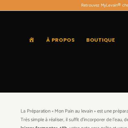
Passer
Retrouvez MyLevain® chez
facebook
instagram
twitter
LinkedIn
Email
au
contenu
ACCUEIL
À PROPOS
BOUTIQUE
La Préparation « Mon Pain au levain » est une préparat
Très simple à réaliser, il suffit d’incorporer de l’eau,