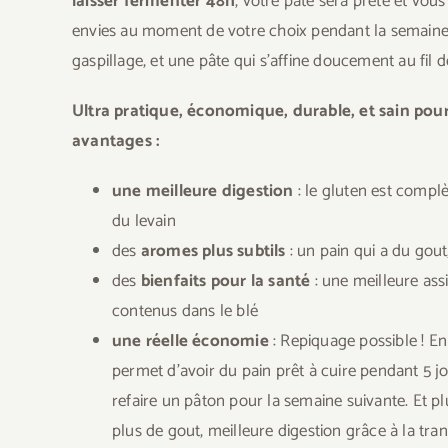
laisser fermenter 48h
, votre pate sera prête et vou
envies au moment de votre choix pendant la semaine, 
gaspillage, et une pâte qui s’affine doucement au fil d
Ultra pratique, économique, durable, et sain pour
avantages :
une meilleure digestion
: le gluten est compl
du levain
des
aromes plus subtils
: un pain qui a du gout,
des
bienfaits pour la santé
: une meilleure ass
contenus dans le blé
une réelle économie
: Repiquage possible ! En
permet d’avoir du pain prêt à cuire pendant 5 j
refaire un pâton pour la semaine suivante. Et plu
plus de gout, meilleure digestion grâce à la tra