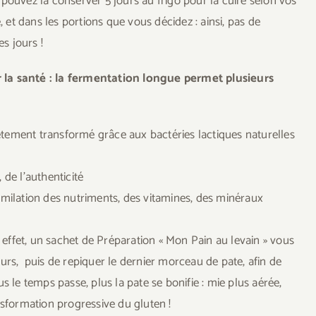
s pouvez la conserver 5 jours au frigo pour la cuire selon vos
et dans les portions que vous décidez : ainsi, pas de
es jours !
 la santé : la fermentation longue permet plusieurs
ètement transformé grâce aux bactéries lactiques naturelles
 de l’authenticité
imilation des nutriments, des vitamines, des minéraux
 effet, un sachet de Préparation « Mon Pain au levain » vous
ours, puis de repiquer le dernier morceau de pate, afin de
s le temps passe, plus la pate se bonifie : mie plus aérée,
nsformation progressive du gluten !