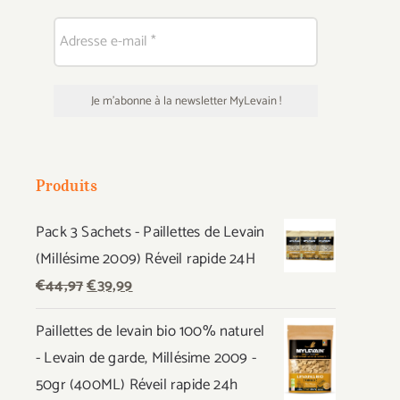
Produits
Pack 3 Sachets - Paillettes de Levain
(Millésime 2009) Réveil rapide 24H
Le
Le
€
44,97
€
39,99
prix
prix
Paillettes de levain bio 100% naturel
initial
actuel
- Levain de garde, Millésime 2009 -
était :
est :
50gr (400ML) Réveil rapide 24h
€44,97.
€39,99.