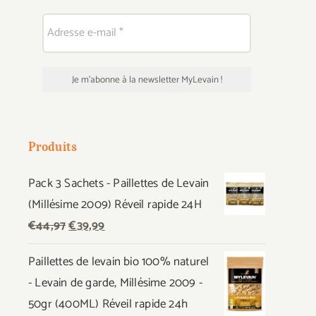
Produits
Pack 3 Sachets - Paillettes de Levain
(Millésime 2009) Réveil rapide 24H
Le
Le
€
44,97
€
39,99
prix
prix
Paillettes de levain bio 100% naturel
initial
actuel
- Levain de garde, Millésime 2009 -
était :
est :
50gr (400ML) Réveil rapide 24h
€44,97.
€39,99.