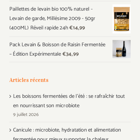
prix
prix
Paillettes de levain bio 100% naturel -
initial
actuel
Levain de garde, Millésime 2009 - 50gr
était :
est :
(400ML) Réveil rapide 24h
€
14,99
€44,97.
€39,99.
Pack Levain & Boisson de Raisin Fermentée
– Édition Expérimentale
€
34,99
Articles récents
Les boissons fermentées de l’été : se rafraîchir tout
en nourrissant son microbiote
9 juillet 2026
Canicule : microbiote, hydratation et alimentation
fermentée pour mieux supporter la chaleur