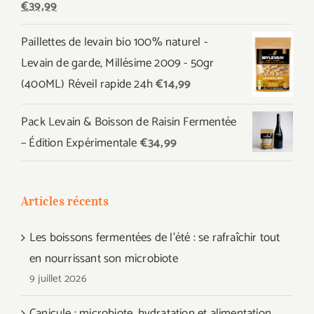
Le
Le
€
39,99
prix
prix
Paillettes de levain bio 100% naturel -
initial
actuel
Levain de garde, Millésime 2009 - 50gr
était :
est :
(400ML) Réveil rapide 24h
€
14,99
€44,97.
€39,99.
Pack Levain & Boisson de Raisin Fermentée
– Édition Expérimentale
€
34,99
Articles récents
Les boissons fermentées de l’été : se rafraîchir tout
en nourrissant son microbiote
9 juillet 2026
Canicule : microbiote, hydratation et alimentation