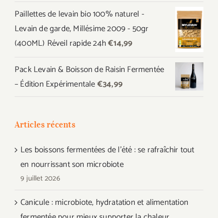
prix
prix
Paillettes de levain bio 100% naturel -
initial
actuel
Levain de garde, Millésime 2009 - 50gr
était :
est :
(400ML) Réveil rapide 24h
€
14,99
€44,97.
€39,99.
Pack Levain & Boisson de Raisin Fermentée
– Édition Expérimentale
€
34,99
Articles récents
Les boissons fermentées de l’été : se rafraîchir tout
en nourrissant son microbiote
9 juillet 2026
Canicule : microbiote, hydratation et alimentation
fermentée pour mieux supporter la chaleur