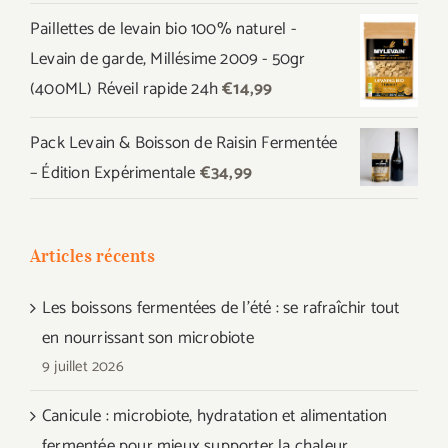
prix
prix
Paillettes de levain bio 100% naturel -
initial
actuel
Levain de garde, Millésime 2009 - 50gr
était :
est :
(400ML) Réveil rapide 24h
€
14,99
€44,97.
€39,99.
Pack Levain & Boisson de Raisin Fermentée
– Édition Expérimentale
€
34,99
Articles récents
Les boissons fermentées de l’été : se rafraîchir tout
en nourrissant son microbiote
9 juillet 2026
Canicule : microbiote, hydratation et alimentation
fermentée pour mieux supporter la chaleur