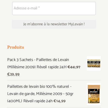
Produits
Pack 3 Sachets - Paillettes de Levain
(Millésime 2009) Réveil rapide 24H
€
44,97
Le
Le
€
39,99
prix
prix
Paillettes de levain bio 100% naturel -
initial
actuel
Levain de garde, Millésime 2009 - 50gr
était :
est :
(400ML) Réveil rapide 24h
€
14,99
€44,97.
€39,99.