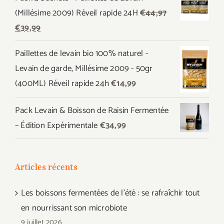
(Millésime 2009) Réveil rapide 24H
€
44,97
Le
Le
€
39,99
prix
prix
Paillettes de levain bio 100% naturel -
initial
actuel
Levain de garde, Millésime 2009 - 50gr
était :
est :
(400ML) Réveil rapide 24h
€
14,99
€44,97.
€39,99.
Pack Levain & Boisson de Raisin Fermentée
– Édition Expérimentale
€
34,99
Articles récents
Les boissons fermentées de l’été : se rafraîchir tout
en nourrissant son microbiote
9 juillet 2026