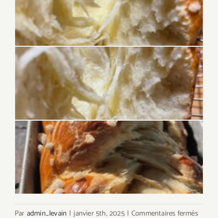
sur
Par
admin_levain
|
janvier 5th, 2025
|
Commentaires fermés