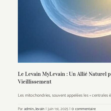
Le Levain MyLevain : Un Allié Naturel 
Vie
Le Levain MyLevain : Un Allié Naturel p
Vieillissement
Les mitochondries, souvent appelées les « centrales 
Par
admin_levain
|
juin 1st, 2025
|
0 commentaire