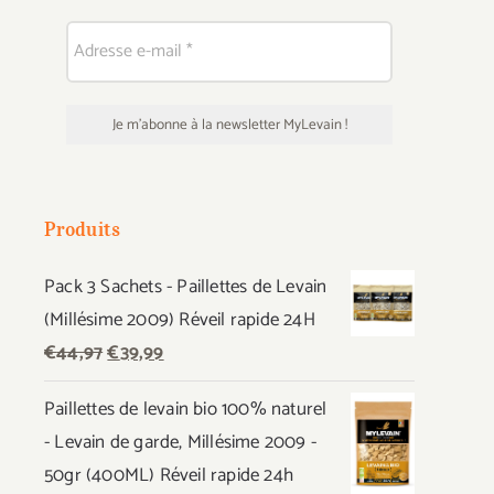
Produits
Pack 3 Sachets - Paillettes de Levain
(Millésime 2009) Réveil rapide 24H
Le
Le
€
44,97
€
39,99
prix
prix
Paillettes de levain bio 100% naturel
initial
actuel
- Levain de garde, Millésime 2009 -
était :
est :
50gr (400ML) Réveil rapide 24h
€44,97.
€39,99.