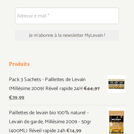
Produits
Pack 3 Sachets - Paillettes de Levain
(Millésime 2009) Réveil rapide 24H
€
44,97
Le
Le
€
39,99
prix
prix
Paillettes de levain bio 100% naturel -
initial
actuel
Levain de garde, Millésime 2009 - 50gr
était :
est :
(400ML) Réveil rapide 24h
€
14,99
€44,97.
€39,99.