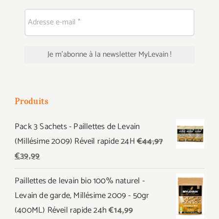
Produits
Pack 3 Sachets - Paillettes de Levain
(Millésime 2009) Réveil rapide 24H
€
44,97
Le
Le
€
39,99
prix
prix
Paillettes de levain bio 100% naturel -
initial
actuel
Levain de garde, Millésime 2009 - 50gr
était :
est :
(400ML) Réveil rapide 24h
€
14,99
€44,97.
€39,99.