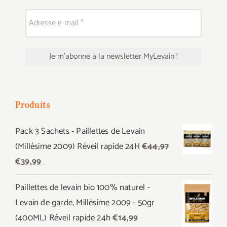
Produits
Pack 3 Sachets - Paillettes de Levain
(Millésime 2009) Réveil rapide 24H
€
44,97
Le
Le
€
39,99
prix
prix
Paillettes de levain bio 100% naturel -
initial
actuel
Levain de garde, Millésime 2009 - 50gr
était :
est :
(400ML) Réveil rapide 24h
€
14,99
€44,97.
€39,99.