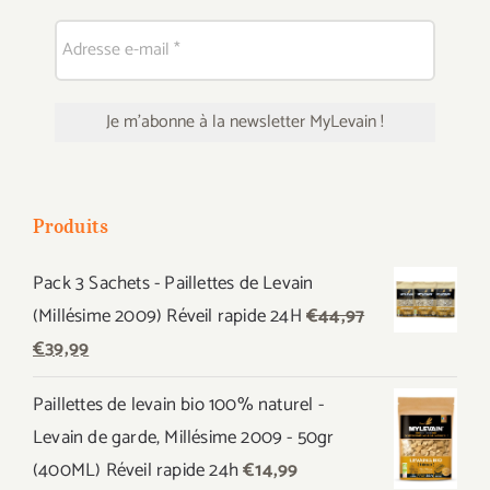
Produits
Pack 3 Sachets - Paillettes de Levain
(Millésime 2009) Réveil rapide 24H
€
44,97
Le
Le
€
39,99
prix
prix
Paillettes de levain bio 100% naturel -
initial
actuel
Levain de garde, Millésime 2009 - 50gr
était :
est :
(400ML) Réveil rapide 24h
€
14,99
€44,97.
€39,99.