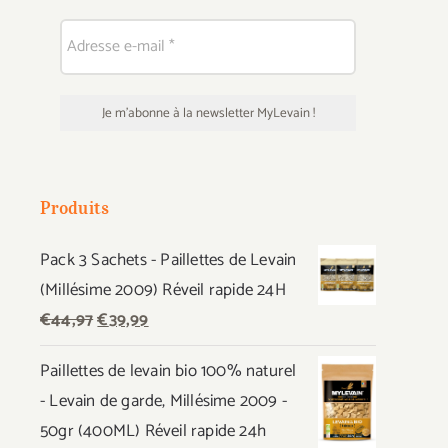
Produits
Pack 3 Sachets - Paillettes de Levain
(Millésime 2009) Réveil rapide 24H
Le
Le
€
44,97
€
39,99
prix
prix
Paillettes de levain bio 100% naturel
initial
actuel
- Levain de garde, Millésime 2009 -
était :
est :
50gr (400ML) Réveil rapide 24h
€44,97.
€39,99.