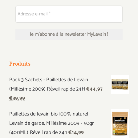
Produits
Pack 3 Sachets - Paillettes de Levain
(Millésime 2009) Réveil rapide 24H
€
44,97
Le
Le
€
39,99
prix
prix
Paillettes de levain bio 100% naturel -
initial
actuel
Levain de garde, Millésime 2009 - 50gr
était :
est :
(400ML) Réveil rapide 24h
€
14,99
€44,97.
€39,99.