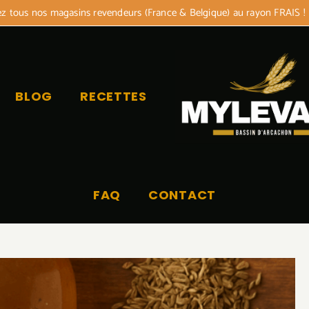
 tous nos magasins revendeurs (France & Belgique) au rayon FRAIS !
BLOG
RECETTES
FAQ
CONTACT