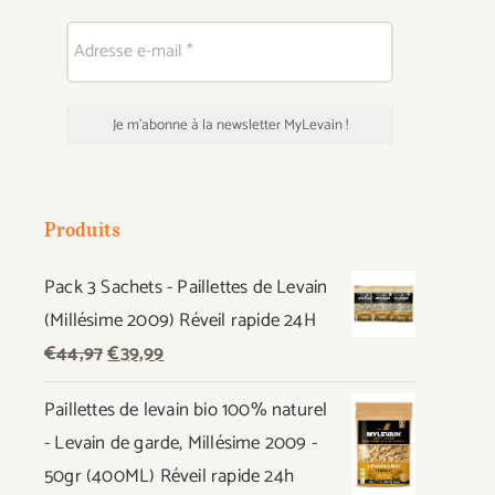
Produits
Pack 3 Sachets - Paillettes de Levain
(Millésime 2009) Réveil rapide 24H
Le
Le
€
44,97
€
39,99
prix
prix
Paillettes de levain bio 100% naturel
initial
actuel
- Levain de garde, Millésime 2009 -
était :
est :
50gr (400ML) Réveil rapide 24h
€44,97.
€39,99.