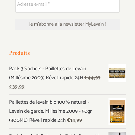
Produits
Pack 3 Sachets - Paillettes de Levain
(Millésime 2009) Réveil rapide 24H
€
44,97
Le
Le
€
39,99
prix
prix
Paillettes de levain bio 100% naturel -
initial
actuel
Levain de garde, Millésime 2009 - 50gr
était :
est :
(400ML) Réveil rapide 24h
€
14,99
€44,97.
€39,99.