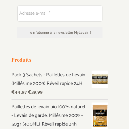
Produits
Pack 3 Sachets - Paillettes de Levain
(Millésime 2009) Réveil rapide 24H
Le
Le
€
44,97
€
39,99
prix
prix
Paillettes de levain bio 100% naturel
initial
actuel
- Levain de garde, Millésime 2009 -
était :
est :
50gr (400ML) Réveil rapide 24h
€44,97.
€39,99.