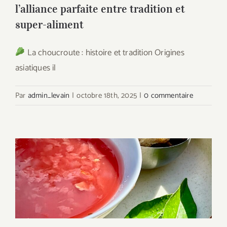
l’alliance parfaite entre tradition et
super-aliment
La choucroute : histoire et tradition Origines
asiatiques il
Par
admin_levain
|
octobre 18th, 2025
|
0 commentaire
Le Gaspacho fermenté au Levain
Mylevain : source de fraicheur
nutritionnelle pour l’Été !