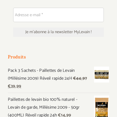
Produits
Pack 3 Sachets - Paillettes de Levain
(Millésime 2009) Réveil rapide 24H
€
44,97
Le
Le
€
39,99
prix
prix
Paillettes de levain bio 100% naturel -
initial
actuel
Levain de garde, Millésime 2009 - 50gr
était :
est :
(400ML) Réveil rapide 24h
€
14,99