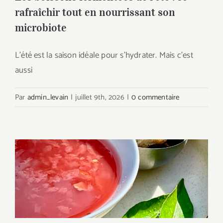
rafraîchir tout en nourrissant son
microbiote
L'été est la saison idéale pour s'hydrater. Mais c'est
aussi
Par
admin_levain
|
juillet 9th, 2026
|
0 commentaire
Le Gaspacho fermenté au Levain
Mylevain : source de fraicheur
nutritionnelle pour l’Été !