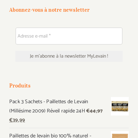
Abonnez-vous à notre newsletter
Produits
Pack 3 Sachets - Paillettes de Levain
(Millésime 2009) Réveil rapide 24H
€
44,97
Le
Le
€
39,99
prix
prix
Paillettes de levain bio 100% naturel -