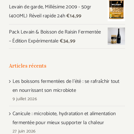
initial
actuel
Levain de garde, Millésime 2009 - 50gr
était :
est :
(400ML) Réveil rapide 24h
€
14,99
€44,97.
€39,99.
Pack Levain & Boisson de Raisin Fermentée
– Édition Expérimentale
€
34,99
Articles récents
Les boissons fermentées de l’été : se rafraîchir tout
en nourrissant son microbiote
9 juillet 2026
Canicule : microbiote, hydratation et alimentation
fermentée pour mieux supporter la chaleur
27 juin 2026