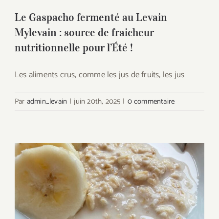
Le Gaspacho fermenté au Levain
Mylevain : source de fraicheur
nutritionnelle pour l’Été !
Les aliments crus, comme les jus de fruits, les jus
Par
admin_levain
|
juin 20th, 2025
|
0 commentaire
Porridge Fermenté au Levain MyLevain
où comment transformer un plat
traditionnel en super aliment moderne !