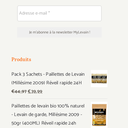
Produits
Pack 3 Sachets - Paillettes de Levain
(Millésime 2009) Réveil rapide 24H
Le
Le
€
44,97
€
39,99
prix
prix
Paillettes de levain bio 100% naturel
initial
actuel
- Levain de garde, Millésime 2009 -
était :
est :
50gr (400ML) Réveil rapide 24h
€44,97.
€39,99.