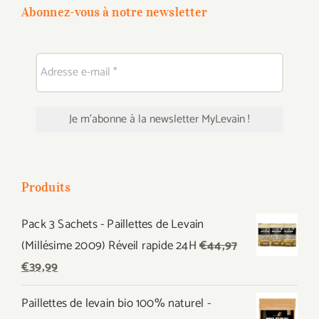
Abonnez-vous à notre newsletter
Produits
Pack 3 Sachets - Paillettes de Levain
(Millésime 2009) Réveil rapide 24H
€
44,97
Le
Le
€
39,99
prix
prix
Paillettes de levain bio 100% naturel -
initial
actuel