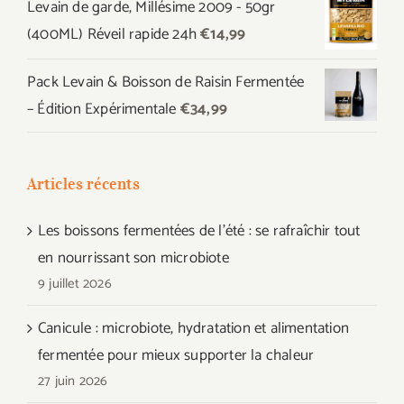
Levain de garde, Millésime 2009 - 50gr
était :
est :
(400ML) Réveil rapide 24h
€
14,99
€44,97.
€39,99.
Pack Levain & Boisson de Raisin Fermentée
– Édition Expérimentale
€
34,99
Articles récents
Les boissons fermentées de l’été : se rafraîchir tout
en nourrissant son microbiote
9 juillet 2026
Canicule : microbiote, hydratation et alimentation
fermentée pour mieux supporter la chaleur
27 juin 2026