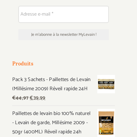
Produits
Pack 3 Sachets - Paillettes de Levain
(Millésime 2009) Réveil rapide 24H
Le
Le
€
44,97
€
39,99
prix
prix
Paillettes de levain bio 100% naturel
initial
actuel
- Levain de garde, Millésime 2009 -
était :
est :
50gr (400ML) Réveil rapide 24h
€44,97.
€39,99.