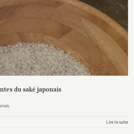
 origines vivantes du saké japonais
antes du saké japonais
onais
Lire la suite