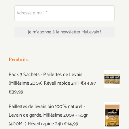
Produits
Pack 3 Sachets - Paillettes de Levain
(Millésime 2009) Réveil rapide 24H
€
44,97
Le
Le
€
39,99
prix
prix
Paillettes de levain bio 100% naturel -
initial
actuel
Levain de garde, Millésime 2009 - 50gr
était :
est :
(400ML) Réveil rapide 24h
€
14,99
€44,97.
€39,99.