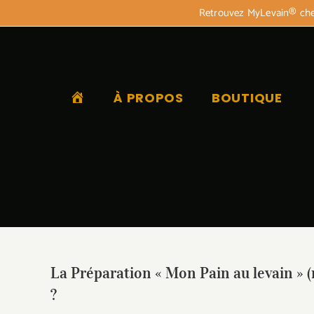
Passer
Retrouvez MyLevain® chez
facebook
instagram
twitter
LinkedIn
Email
au
contenu
ACCUEIL
À PROPOS
BOUTIQUE
La Préparation « Mon Pain au levain » (
?