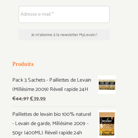
Produits
Pack 3 Sachets - Paillettes de Levain
(Millésime 2009) Réveil rapide 24H
Le
Le
€
44,97
€
39,99
prix
prix
Paillettes de levain bio 100% naturel
initial
actuel
- Levain de garde, Millésime 2009 -
était :
est :
50gr (400ML) Réveil rapide 24h
€44,97.
€39,99.