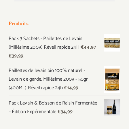
Produits
Pack 3 Sachets - Paillettes de Levain
(Millésime 2009) Réveil rapide 24H
€
44,97
Le
Le
€
39,99
prix
prix
Paillettes de levain bio 100% naturel -
initial
actuel
Levain de garde, Millésime 2009 - 50gr
était :
est :
(400ML) Réveil rapide 24h
€
14,99
€44,97.
€39,99.
Pack Levain & Boisson de Raisin Fermentée
– Édition Expérimentale
€
34,99