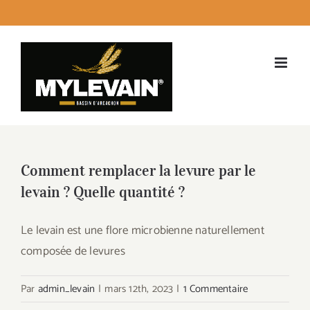
Passer
facebook
instagram
twitter
LinkedI
Emai
au
contenu
Comment remplacer la levure par le
levain ? Quelle quantité ?
Le levain est une flore microbienne naturellement
composée de levures
Par
admin_levain
|
mars 12th, 2023
|
1 Commentaire