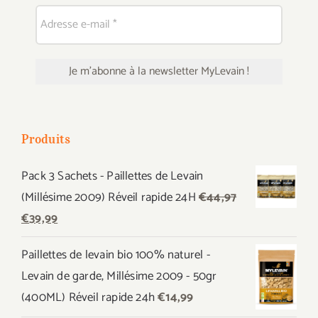
Produits
Pack 3 Sachets - Paillettes de Levain
(Millésime 2009) Réveil rapide 24H
€
44,97
Le
Le
€
39,99
prix
prix
Paillettes de levain bio 100% naturel -
initial
actuel
Levain de garde, Millésime 2009 - 50gr
était :
est :
(400ML) Réveil rapide 24h
€
14,99
€44,97.
€39,99.