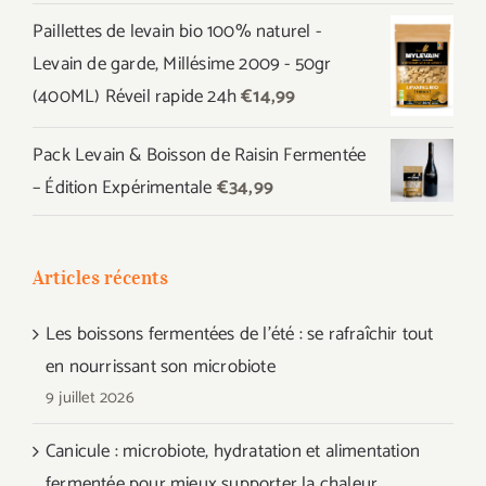
prix
prix
Paillettes de levain bio 100% naturel -
initial
actuel
Levain de garde, Millésime 2009 - 50gr
était :
est :
(400ML) Réveil rapide 24h
€
14,99
€44,97.
€39,99.
Pack Levain & Boisson de Raisin Fermentée
– Édition Expérimentale
€
34,99
Articles récents
Les boissons fermentées de l’été : se rafraîchir tout
en nourrissant son microbiote
9 juillet 2026
Canicule : microbiote, hydratation et alimentation
fermentée pour mieux supporter la chaleur